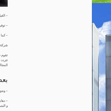
– القي
– توفر
– كما 
شركة 
تقوم ش
تتردد 
المجال
بعض
– وضع 
– دهان
و البنب