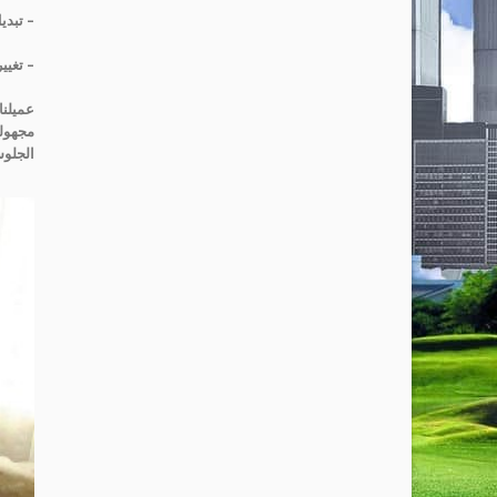
– تبدي
– تغيي
عميلنا
مجهولي
الجلوس