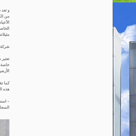
و تعد 
من الك
الأعيا
الخاصة
مثيلات
شركة ه
تعتبر 
خاصة و
الأرضي
كما تق
هذه ا
– استخ
السجاد