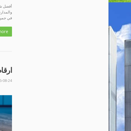
أفضل شر
والمدارس
في جميع 
more
ارقا
6-08-24