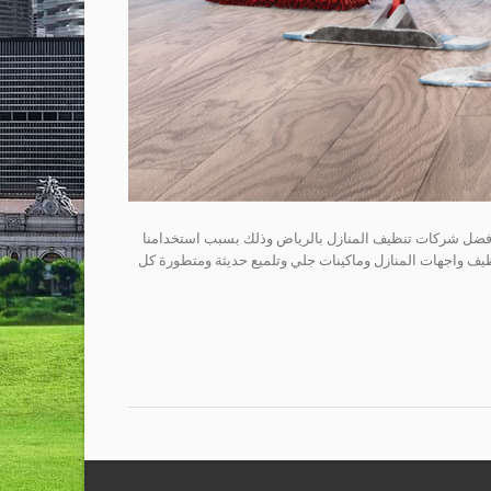
05 / 0508820097 تعتبر شركة هنا كلين من أفضل شركات تنظيف المنازل بالرياض وذلك بسبب استخدامنا
يف واجهات المنازل وماكينات جلي وتلميع حديثة ومتطورة كل