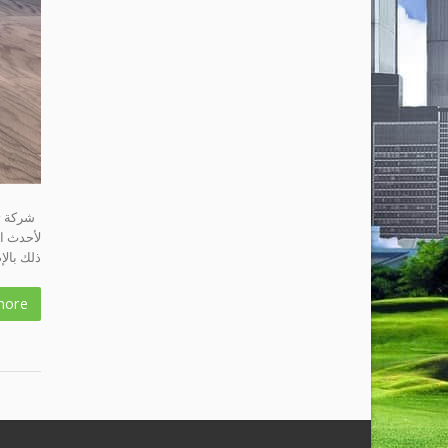
لأحدث ا
ذلك بالإ
more